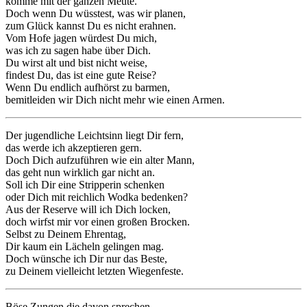
komme mit der ganzen Meute.
Doch wenn Du wüsstest, was wir planen,
zum Glück kannst Du es nicht erahnen.
Vom Hofe jagen würdest Du mich,
was ich zu sagen habe über Dich.
Du wirst alt und bist nicht weise,
findest Du, das ist eine gute Reise?
Wenn Du endlich aufhörst zu barmen,
bemitleiden wir Dich nicht mehr wie einen Armen.
Der jugendliche Leichtsinn liegt Dir fern,
das werde ich akzeptieren gern.
Doch Dich aufzuführen wie ein alter Mann,
das geht nun wirklich gar nicht an.
Soll ich Dir eine Stripperin schenken
oder Dich mit reichlich Wodka bedenken?
Aus der Reserve will ich Dich locken,
doch wirfst mir vor einen großen Brocken.
Selbst zu Deinem Ehrentag,
Dir kaum ein Lächeln gelingen mag.
Doch wünsche ich Dir nur das Beste,
zu Deinem vielleicht letzten Wiegenfeste.
Böse Zungen die davon sprechen,