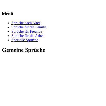
Menü
Zum
Zum
Sprüche nach Alter
Inhalt
Inhalt
Sprüche für die Familie
springen
springen
Sprüche für Freunde
Sprüche für die Arbeit
Spezielle Sprüche
Gemeine Sprüche