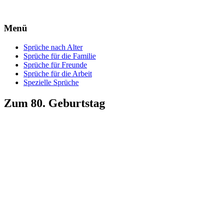
Menü
Zum
Zum
Sprüche nach Alter
Inhalt
Inhalt
Sprüche für die Familie
springen
springen
Sprüche für Freunde
Sprüche für die Arbeit
Spezielle Sprüche
Zum 80. Geburtstag