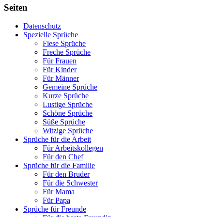
Seiten
Datenschutz
Spezielle Sprüche
Fiese Sprüche
Freche Sprüche
Für Frauen
Für Kinder
Für Männer
Gemeine Sprüche
Kurze Sprüche
Lustige Sprüche
Schöne Sprüche
Süße Sprüche
Witzige Sprüche
Sprüche für die Arbeit
Für Arbeitskollegen
Für den Chef
Sprüche für die Familie
Für den Bruder
Für die Schwester
Für Mama
Für Papa
Sprüche für Freunde